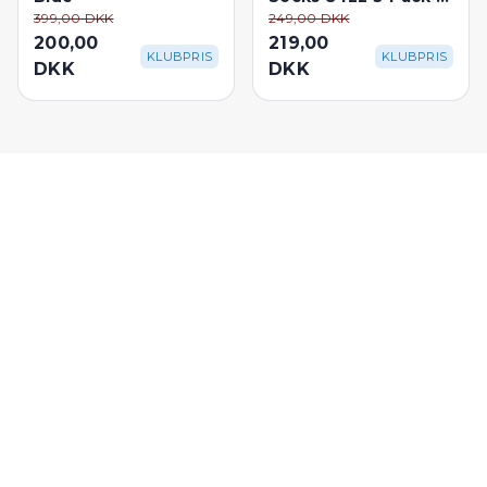
White
399,00 DKK
249,00 DKK
200,00
219,00
KLUBPRIS
KLUBPRIS
DKK
DKK