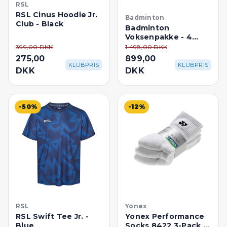
RSL
RSL Cinus Hoodie Jr.
Badminton
Club - Black
Badminton
Voksenpakke - 4
Personer
399,00 DKK
1.498,00 DKK
275,00
899,00
KLUBPRIS
KLUBPRIS
DKK
DKK
-50%
-12%
RSL
Yonex
RSL Swift Tee Jr. -
Yonex Performance
Blue
Socks 8422 3-Pack -