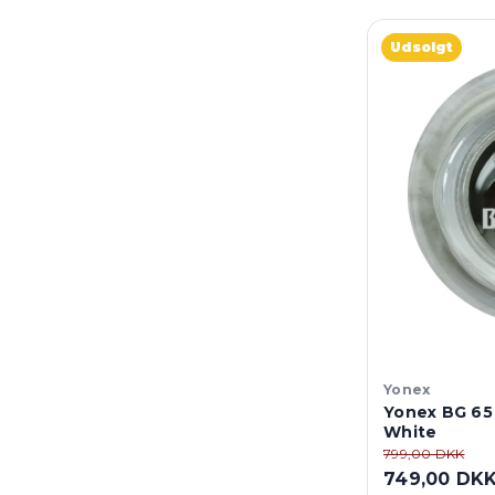
Udsolgt
Yonex
Yonex BG 65
White
799,00 DKK
749,00 DK