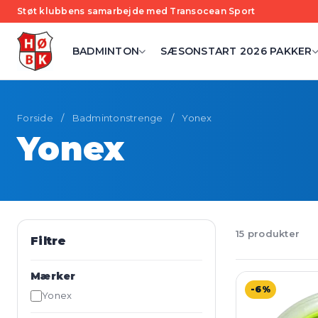
Støt klubbens samarbejde med Transocean Sport
BADMINTON
SÆSONSTART 2026 PAKKER
Forside
/
Badmintonstrenge
/
Yonex
Yonex
15 produkter
Filtre
Mærker
-6%
Yonex