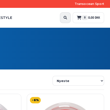
Transocean Sport
ESTYLE
0,00 DKK
0
-6%