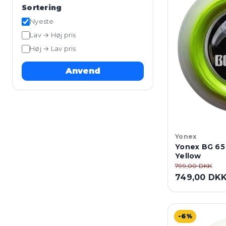
Sortering
Nyeste
Lav → Høj pris
Høj → Lav pris
Anvend
Yonex
Yonex BG 65
Yellow
799,00 DKK
749,00 DK
-6%