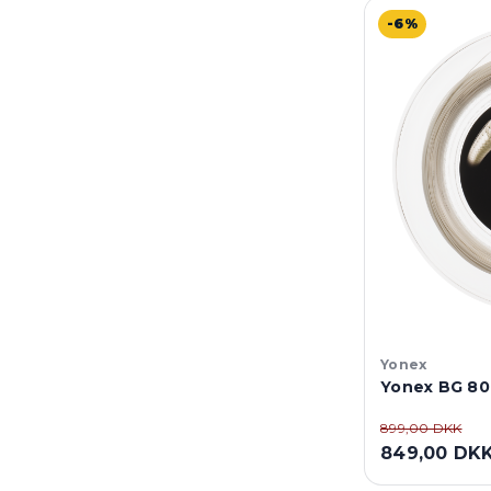
-6%
Yonex
Yonex BG 80
899,00 DKK
849,00 DK