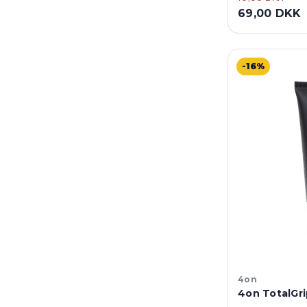
69,00 DKK
-16%
4on
4on TotalGri