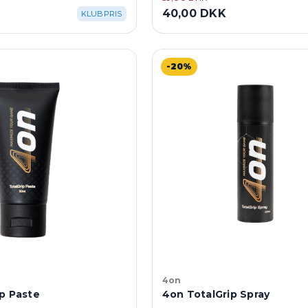
40,00 DKK
KLUBPRIS
-20%
4on
p Paste
4on TotalGrip Spray