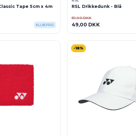
RSL
Classic Tape 5cm x 4m
RSL Drikkedunk - Blå
59,00 DKK
49,00 DKK
KLUBPRIS
-18%