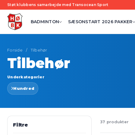
Støt klubbens samarbejde med Transocean Sport
BADMINTON
SÆSONSTART 2026 PAKKER
Forside
/
Tilbehør
Tilbehør
Underkategorier
Hundred
37 produkter
Filtre