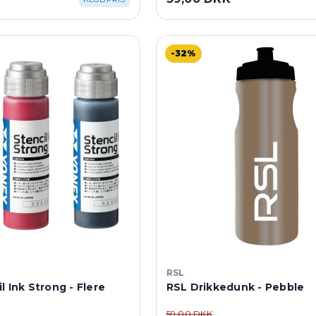
-32%
RSL
l Ink Strong - Flere
RSL Drikkedunk - Pebble
59,00 DKK