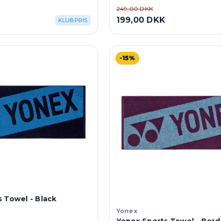
249,00 DKK
199,00 DKK
KLUBPRIS
-15%
 Towel - Black
Yonex