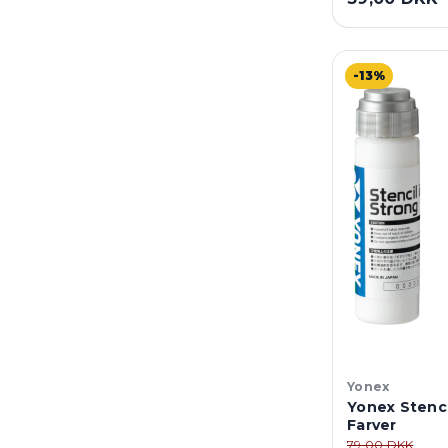
-13%
Yonex
Yonex Stenci
Farver
79,00 DKK