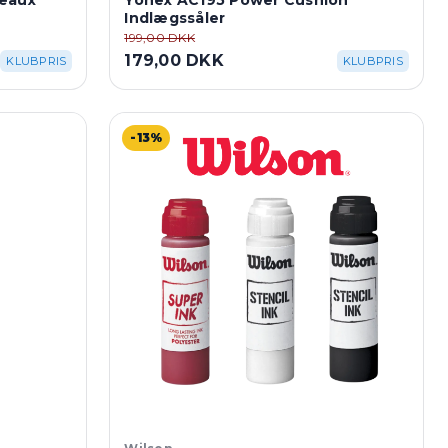
deaux
Yonex AC195 Power Cushion
Indlægssåler
199,00 DKK
179,00 DKK
KLUBPRIS
KLUBPRIS
-13%