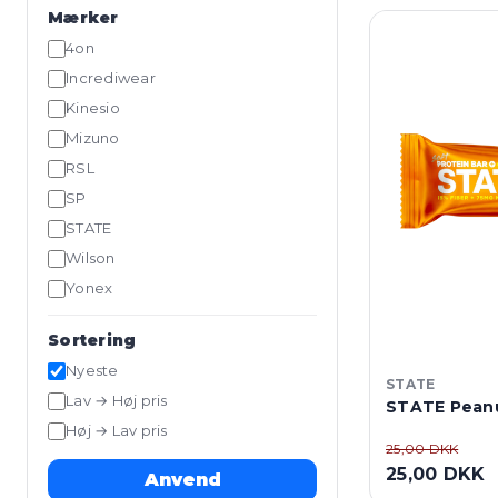
Mærker
4on
Incrediwear
Kinesio
Mizuno
RSL
SP
STATE
Wilson
Yonex
Sortering
Nyeste
STATE
Lav → Høj pris
STATE Peanu
Høj → Lav pris
25,00 DKK
25,00 DKK
Anvend