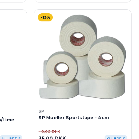
-13%
SP
SP Mueller Sportstape - 4cm
n/Lime
40,00 DKK
35,00 DKK
KLUBPRIS
KLUBPRIS