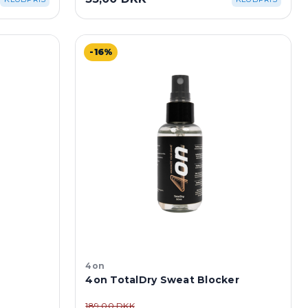
-16%
4on
4on TotalDry Sweat Blocker
189,00 DKK