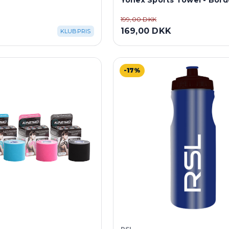
Yonex Sports Towel - Bor
199,00 DKK
169,00 DKK
KLUBPRIS
-17%