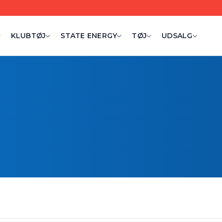
KLUBTØJ
STATE ENERGY
TØJ
UDSALG