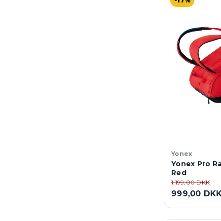
-17%
Yonex
Yonex Pro Ra
Red
1.199,00 DKK
999,00 DK