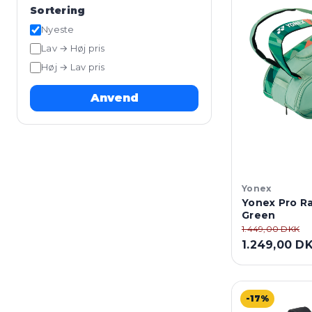
Sortering
Nyeste
Lav → Høj pris
Høj → Lav pris
Anvend
Yonex
Yonex Pro Ra
Green
1.449,00 DKK
1.249,00 D
-17%