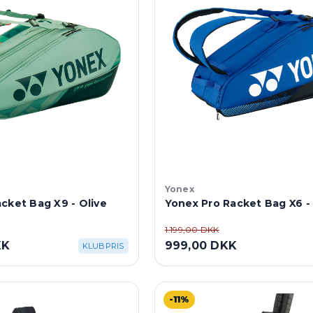
Yonex
cket Bag X9 - Olive
Yonex Pro Racket Bag X6 -
1.199,00 DKK
KK
999,00 DKK
KLUBPRIS
-11%