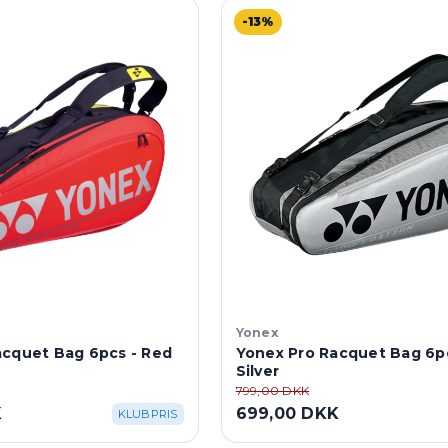
-13%
Yonex
acquet Bag 6pcs - Red
Yonex Pro Racquet Bag 6pc
Silver
799,00 DKK
K
699,00 DKK
KLUBPRIS