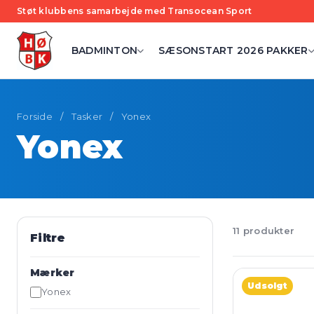
Støt klubbens samarbejde med Transocean Sport
BADMINTON
SÆSONSTART 2026 PAKKER
Forside
/
Tasker
/
Yonex
Yonex
11 produkter
Filtre
Mærker
Udsolgt
Yonex