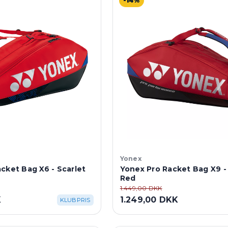
-14%
Yonex
cket Bag X6 - Scarlet
Yonex Pro Racket Bag X9 -
Red
1.449,00 DKK
K
1.249,00 DKK
KLUBPRIS