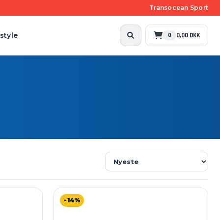
Transocean Sport
style
0,00 DKK
0
-14%