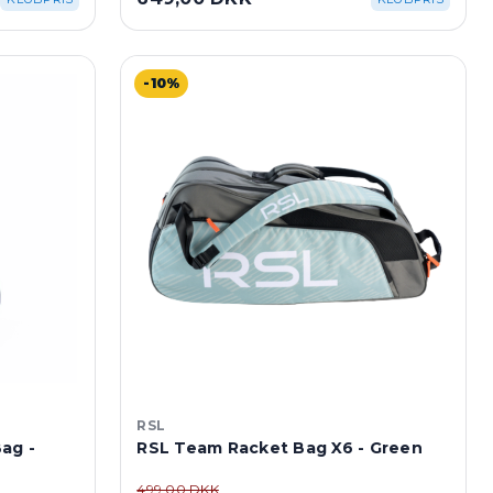
-10%
RSL
ag -
RSL Team Racket Bag X6 - Green
499,00 DKK