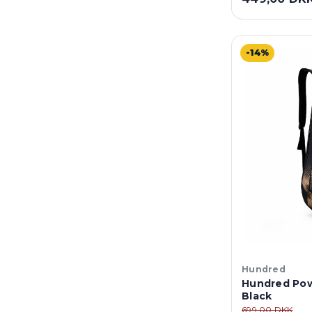
-14%
Hundred
Hundred Pow
Black
699,00 DKK