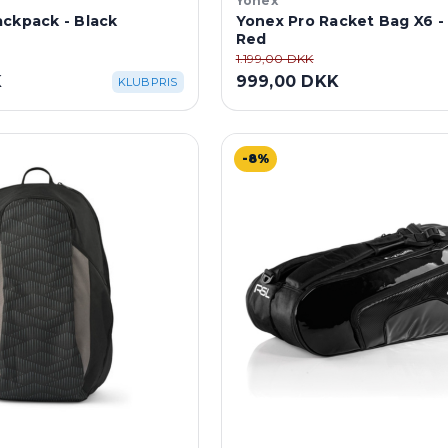
Yonex
ckpack - Black
Yonex Pro Racket Bag X6 - 
Red
1.199,00 DKK
K
999,00 DKK
KLUBPRIS
-8%