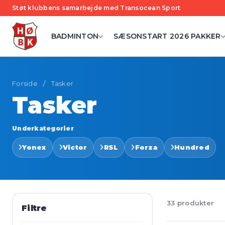
Støt klubbens samarbejde med Transocean Sport
BADMINTON
SÆSONSTART 2026 PAKKER
Forside
/
Tasker
Tasker
Underkategorier
Yonex
Victor
RSL
Forza
Hundred
33 produkter
Filtre