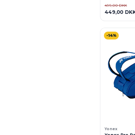
499,00 DKK
449,00 DK
-14%
Yonex