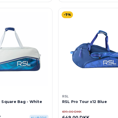
-7%
RSL
 Square Bag - White
RSL Pro Tour x12 Blue
699,00 DKK
K
649,00 DKK
KLUBPRIS