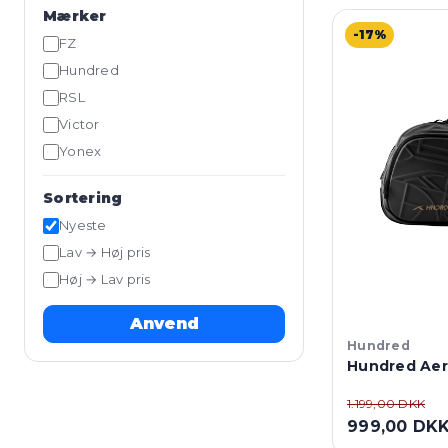
Mærker
-17%
FZ
Hundred
RSL
Victor
Yonex
Sortering
Nyeste
Lav → Høj pris
Høj → Lav pris
Anvend
Hundred
Hundred Aeri
1.199,00 DKK
999,00 DK