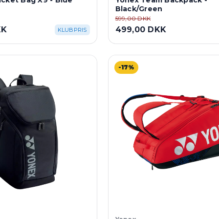
cket Bag X9 - Blue
Yonex Team Backpack -
Black/Green
599,00 DKK
KK
499,00 DKK
KLUBPRIS
-17%