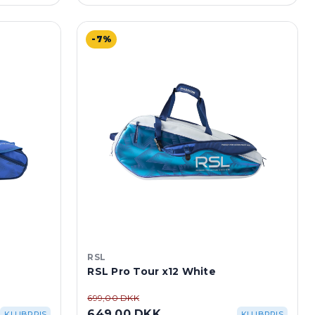
-7%
RSL
RSL Pro Tour x12 White
699,00 DKK
649,00 DKK
KLUBPRIS
KLUBPRIS