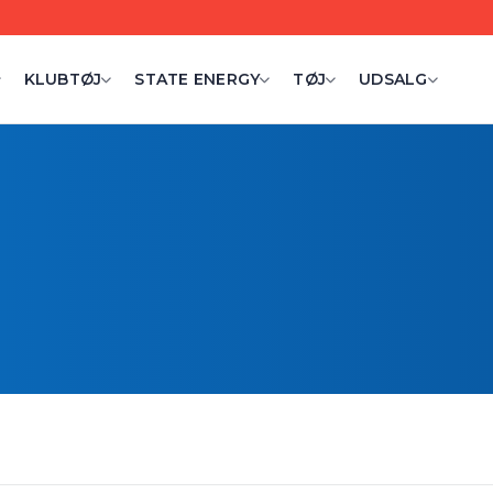
KLUBTØJ
STATE ENERGY
TØJ
UDSALG