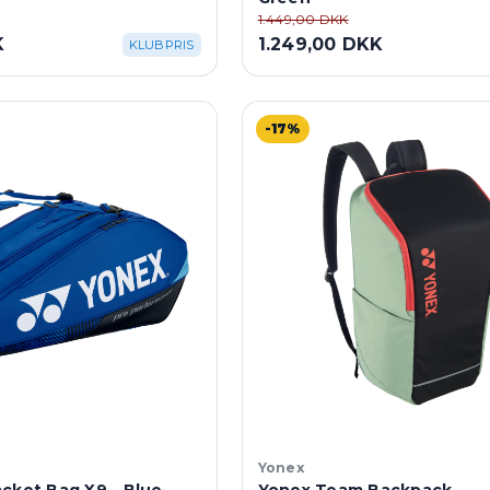
1.449,00 DKK
K
1.249,00 DKK
KLUBPRIS
-17%
Yonex