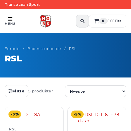
Transocean Sport
0,00 DKK
0
MENU
Forside
/
Badmintonbolde
/
RSL
RSL
Filtre
5 produkter
-3%
-5%
RSL