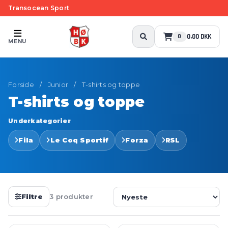
Transocean Sport
0,00 DKK
0
MENU
Forside
/
Junior
/
T-shirts og toppe
T-shirts og toppe
Underkategorier
Fila
Le Coq Sportif
Forza
RSL
Filtre
3 produkter