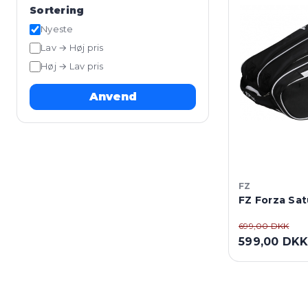
Sortering
Nyeste
Lav → Høj pris
Høj → Lav pris
Anvend
FZ
FZ Forza Sat
699,00 DKK
599,00 DK