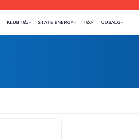
KLUBTØJ
STATE ENERGY
TØJ
UDSALG