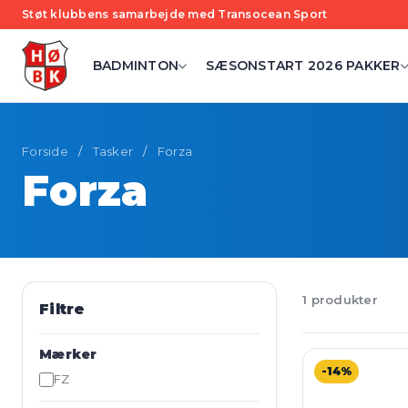
Støt klubbens samarbejde med Transocean Sport
BADMINTON
SÆSONSTART 2026 PAKKER
Forside
/
Tasker
/
Forza
Forza
1 produkter
Filtre
Mærker
-14%
FZ