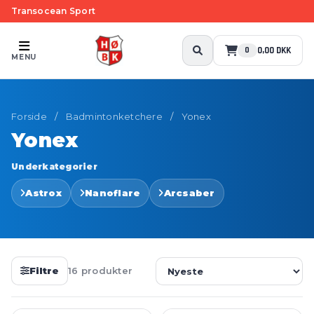
Transocean Sport
0,00 DKK
0
MENU
Forside
/
Badmintonketchere
/
Yonex
Yonex
Underkategorier
Astrox
Nanoflare
Arcsaber
Filtre
16 produkter