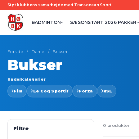
Støt klubbens samarbejde med Transocean Sport
BADMINTON
SÆSONSTART 2026 PAKKER
Forside
/
Dame
/
Bukser
Bukser
Underkategorier
Fila
Le Coq Sportif
Forza
RSL
0 produkter
Filtre