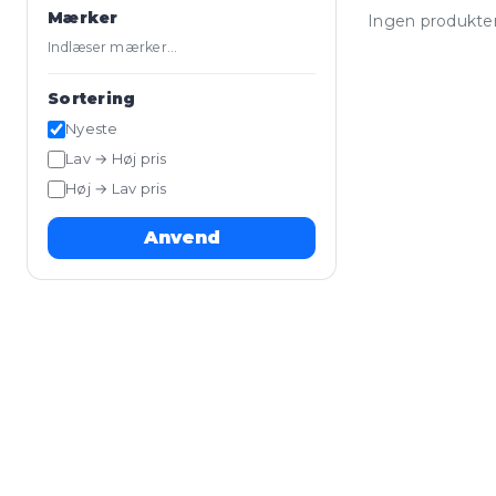
Mærker
Ingen produkter
Indlæser mærker…
Sortering
Nyeste
Lav → Høj pris
Høj → Lav pris
Anvend