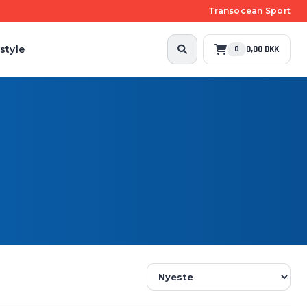
Transocean Sport
style
0,00 DKK
0