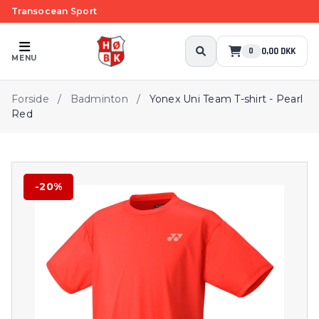
Transocean Sport
0,00 DKK
0
MENU
Forside
/
Badminton
/
Yonex Uni Team T-shirt - Pearl
Red
-20%