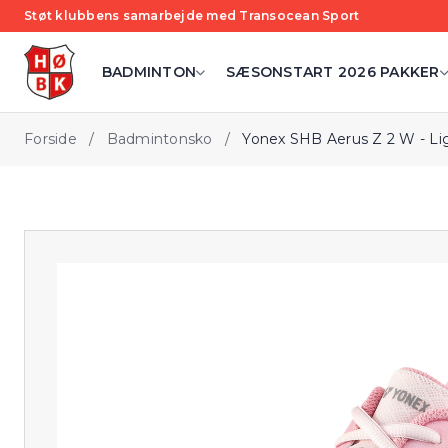
Støt klubbens samarbejde med Transocean Sport
BADMINTON
SÆSONSTART 2026 PAKKER
Forside
/
Badmintonsko
/
Yonex SHB Aerus Z 2 W - Li