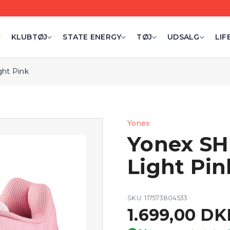
KLUBTØJ
STATE ENERGY
TØJ
UDSALG
LIF
ght Pink
Yonex
Yonex SH
Light Pin
SKU: 117573804533
1.699,00 DK