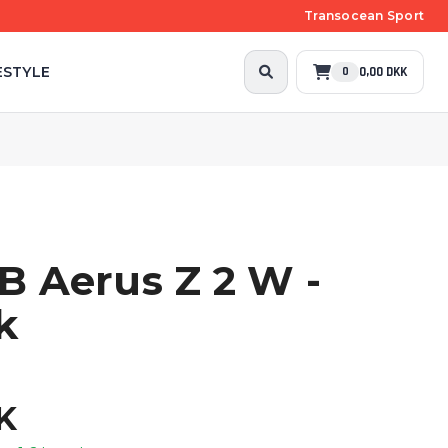
Transocean Sport
ESTYLE
0,00 DKK
0
B Aerus Z 2 W -
k
K