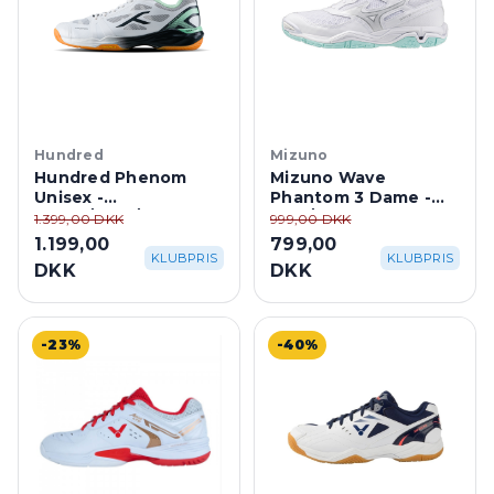
Hundred
Mizuno
Hundred Phenom
Mizuno Wave
Unisex -
Phantom 3 Dame -
White/Grey/Green
Hvid/Blue Tint
1.399,00 DKK
999,00 DKK
1.199,00
799,00
KLUBPRIS
KLUBPRIS
DKK
DKK
-23%
-40%