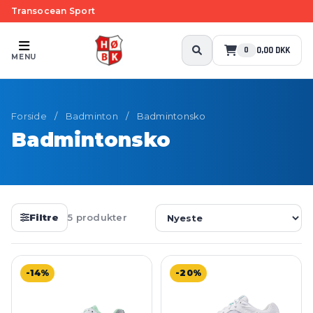
Transocean Sport
0,00 DKK
0
MENU
Forside
/
Badminton
/
Badmintonsko
Badmintonsko
Filtre
5 produkter
-14%
-20%