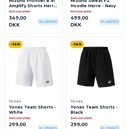
Mizuno Frontier 8 in
Mizuno Sweat FZ
Amplify Shorts Herre
Hoodie Herre - Navy
- Vintage Indigo
399,00 DKK
599,00 DKK
349,00
499,00
KLUBPRIS
KLUBPRIS
DKK
DKK
-14%
-14%
Yonex
Yonex
Yonex Team Shorts -
Yonex Team Shorts -
White
Black
349,00 DKK
349,00 DKK
299,00
299,00
KLUBPRIS
KLUBPRIS