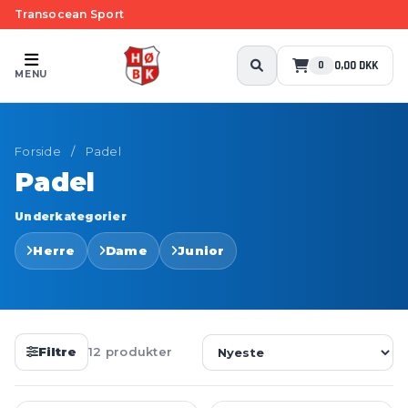
Transocean Sport
0,00 DKK
0
MENU
Forside
/
Padel
Padel
Underkategorier
Herre
Dame
Junior
Filtre
12 produkter