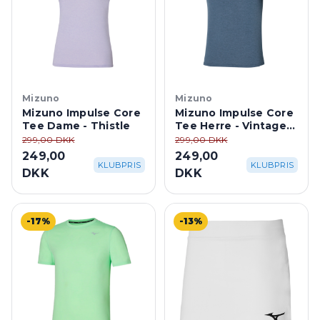
Mizuno
Mizuno
Mizuno Impulse Core
Mizuno Impulse Core
Tee Dame - Thistle
Tee Herre - Vintage
Indigo
299,00 DKK
299,00 DKK
249,00
249,00
KLUBPRIS
KLUBPRIS
DKK
DKK
-17%
-13%