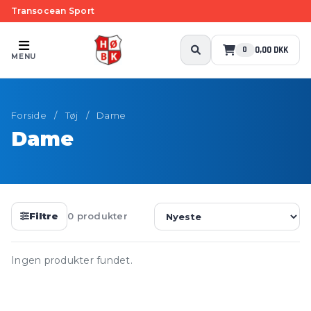
Transocean Sport
0,00 DKK
0
MENU
Forside
/
Tøj
/
Dame
Dame
Filtre
0 produkter
Ingen produkter fundet.