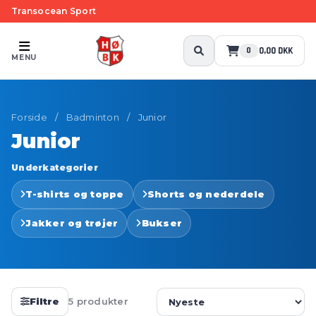
Transocean Sport
0,00 DKK
0
MENU
Forside
/
Badminton
/
Junior
Junior
Underkategorier
T-shirts og toppe
Shorts og nederdele
Jakker og trøjer
Bukser
Filtre
5 produkter